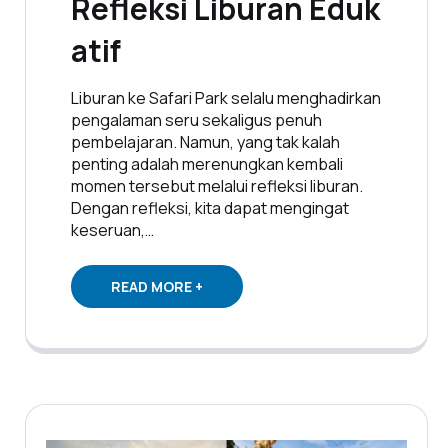
Refleksi Liburan Eduk
atif
Liburan ke Safari Park selalu menghadirkan
pengalaman seru sekaligus penuh
pembelajaran. Namun, yang tak kalah
penting adalah merenungkan kembali
momen tersebut melalui refleksi liburan.
Dengan refleksi, kita dapat mengingat
keseruan,…
READ MORE +