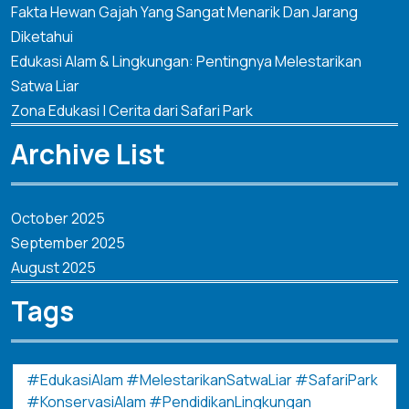
Fakta Hewan Gajah Yang Sangat Menarik Dan Jarang
Diketahui
Edukasi Alam & Lingkungan: Pentingnya Melestarikan
Satwa Liar
Zona Edukasi | Cerita dari Safari Park
Archive List
October 2025
September 2025
August 2025
Tags
#EdukasiAlam #MelestarikanSatwaLiar #SafariPark
#KonservasiAlam #PendidikanLingkungan