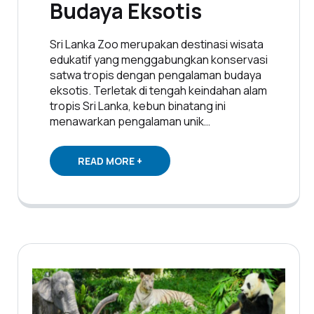
Budaya Eksotis
Sri Lanka Zoo merupakan destinasi wisata
edukatif yang menggabungkan konservasi
satwa tropis dengan pengalaman budaya
eksotis. Terletak di tengah keindahan alam
tropis Sri Lanka, kebun binatang ini
menawarkan pengalaman unik…
READ MORE +