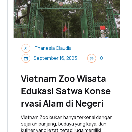
Thanesia Claudia
September 16, 2025
0
Vietnam Zoo Wisata
Edukasi Satwa Konse
rvasi Alam di Negeri
Vietnam Zoo bukan hanya terkenal dengan
sejarah panjang, budaya yang kaya, dan
kuliner yang lezat, tetapi juga memiliki