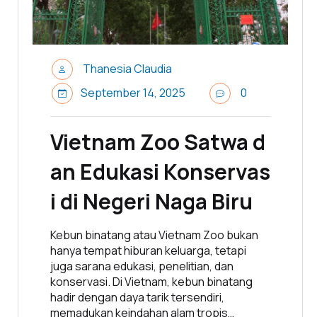
Thanesia Claudia
September 14, 2025
0
Vietnam Zoo Satwa d
an Edukasi Konservas
i di Negeri Naga Biru
Kebun binatang atau Vietnam Zoo bukan
hanya tempat hiburan keluarga, tetapi
juga sarana edukasi, penelitian, dan
konservasi. Di Vietnam, kebun binatang
hadir dengan daya tarik tersendiri,
memadukan keindahan alam tropis…