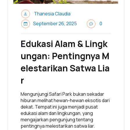
Thanesia Claudia
September 26, 2025
0
Edukasi Alam & Lingk
ungan: Pentingnya M
elestarikan Satwa Lia
r
Mengunjungi Safari Park bukan sekadar
hiburan melihat hewan-hewan eksotis dari
dekat. Tempat ini juga menjadi pusat
edukasi alam dan lingkungan, yang
mengajarkan pengunjung tentang
pentingnya melestarikan satwa liar.