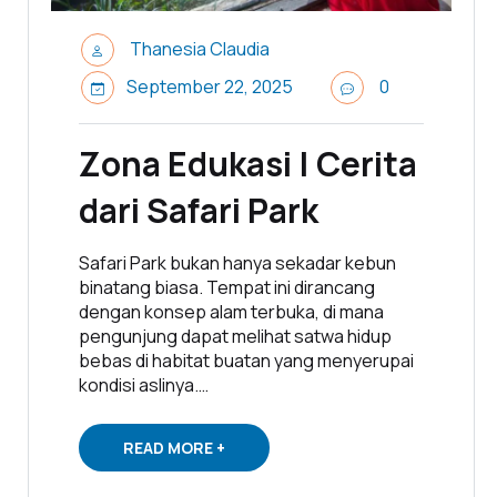
Thanesia Claudia
September 22, 2025
0
Zona Edukasi | Cerita
dari Safari Park
Safari Park bukan hanya sekadar kebun
binatang biasa. Tempat ini dirancang
dengan konsep alam terbuka, di mana
pengunjung dapat melihat satwa hidup
bebas di habitat buatan yang menyerupai
kondisi aslinya.…
READ MORE +