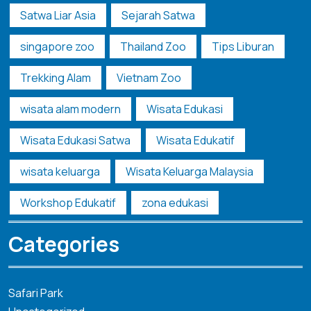
Satwa Liar Asia
Sejarah Satwa
singapore zoo
Thailand Zoo
Tips Liburan
Trekking Alam
Vietnam Zoo
wisata alam modern
Wisata Edukasi
Wisata Edukasi Satwa
Wisata Edukatif
wisata keluarga
Wisata Keluarga Malaysia
Workshop Edukatif
zona edukasi
Categories
Safari Park