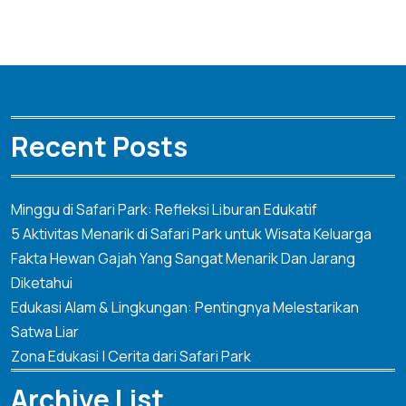
Recent Posts
Minggu di Safari Park: Refleksi Liburan Edukatif
5 Aktivitas Menarik di Safari Park untuk Wisata Keluarga
Fakta Hewan Gajah Yang Sangat Menarik Dan Jarang
Diketahui
Edukasi Alam & Lingkungan: Pentingnya Melestarikan
Satwa Liar
Zona Edukasi | Cerita dari Safari Park
Archive List