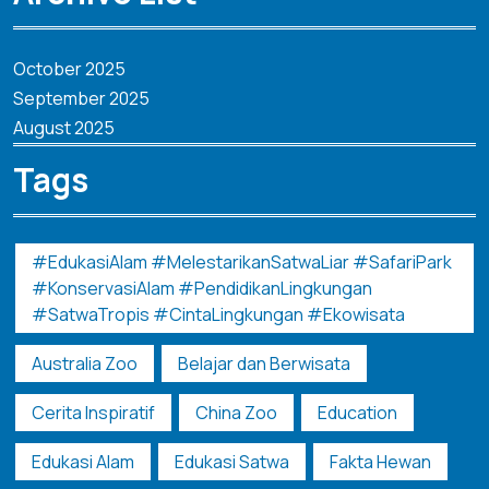
October 2025
September 2025
August 2025
Tags
#EdukasiAlam #MelestarikanSatwaLiar #SafariPark
#KonservasiAlam #PendidikanLingkungan
#SatwaTropis #CintaLingkungan #Ekowisata
Australia Zoo
Belajar dan Berwisata
Cerita Inspiratif
China Zoo
Education
Edukasi Alam
Edukasi Satwa
Fakta Hewan